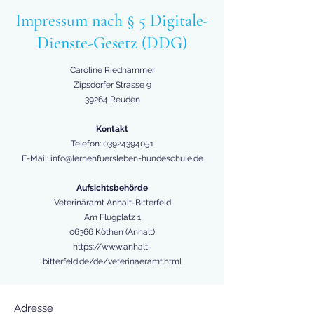
Impressum
nach § 5 Digitale-
Dienste-Gesetz (DDG)
Caroline Riedhammer
Zipsdorfer Strasse 9
39264 Reuden
Kontakt
Telefon:
03924394051
E-Mail:
info@lernenfuersleben-hundeschule.de
Aufsichtsbehörde
Veterinäramt Anhalt-Bitterfeld
Am Flugplatz 1
06366 Köthen (Anhalt)
https://www.anhalt-
bitterfeld.de/de/veterinaeramt.html
Adresse