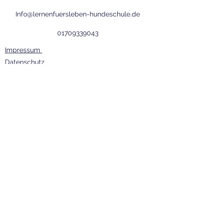
Info@lernenfuersleben-hundeschule.de
01709339043
Impressum
Datenschutz
AGB
©2023 Lernen fürs Leben
Zipsdorfer Str. 9, 39264, Zerbst OT Reuden
(Büro, kein Training)